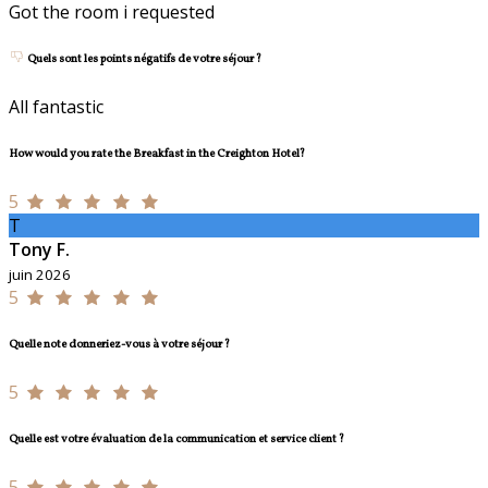
Got the room i requested
Quels sont les points négatifs de votre séjour ?
All fantastic
How would you rate the Breakfast in the Creighton Hotel?
5
T
Tony F.
juin 2026
5
Quelle note donneriez-vous à votre séjour ?
5
Quelle est votre évaluation de la communication et service client ?
5