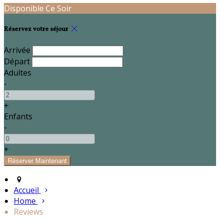
Disponible Ce Soir
Réservez votre séjour
Arrivée
Départ
Adultes
-
+
Enfants
-
+
Accueil
Home
Reviews