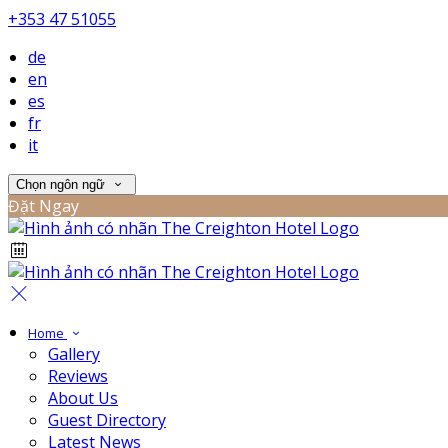
+353 47 51055
de
en
es
fr
it
Chọn ngôn ngữ
Đặt Ngay
Home
Gallery
Reviews
About Us
Guest Directory
Latest News