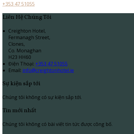
+353 47 51055
Liên Hệ Chúng Tôi
Creighton Hotel,
Fermanagh Street,
Clones,
Co. Monaghan
H23 HH60
Điện Thoại
:
+353 47 51055
Email:
info@creightonhotel.ie
Sự kiện sắp tới
Chúng tôi không có sự kiện sắp tới.
Tin mới nhất
Chúng tôi không có bài viết tin tức được công bố.