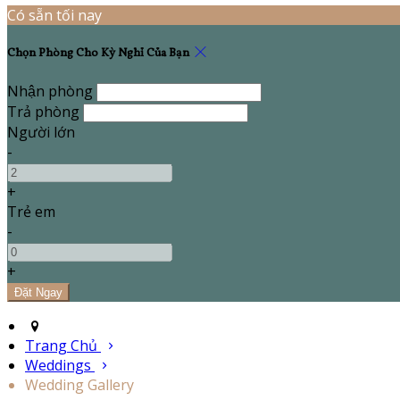
Có sẵn tối nay
Chọn Phòng Cho Kỳ Nghỉ Của Bạn
Nhận phòng
Trả phòng
Người lớn
-
+
Trẻ em
-
+
Trang Chủ
Weddings
Wedding Gallery