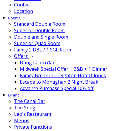
Contact
Location
Rooms
Standard Double Room
Superior Double Room
Double and Single Room
Superior Quad Room
Family 2 DBL / 1 SGL Room
Offers
Đang tải ưu đãi…
Midweek Special Offer 1 B&B + 1 Dinner
Family Break in Creighton Hotel Clones
Escape to Monaghan 2 Night Break
Advance Purchase Special 10% off
Dining
The Canal Bar
The Snug
Leo's Restaurant
Menus
Private Functions