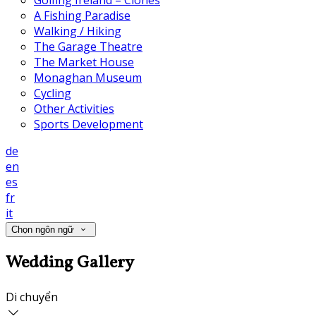
Golfing Ireland – Clones
A Fishing Paradise
Walking / Hiking
The Garage Theatre
The Market House
Monaghan Museum
Cycling
Other Activities
Sports Development
de
en
es
fr
it
Chọn ngôn ngữ
Wedding Gallery
Di chuyển