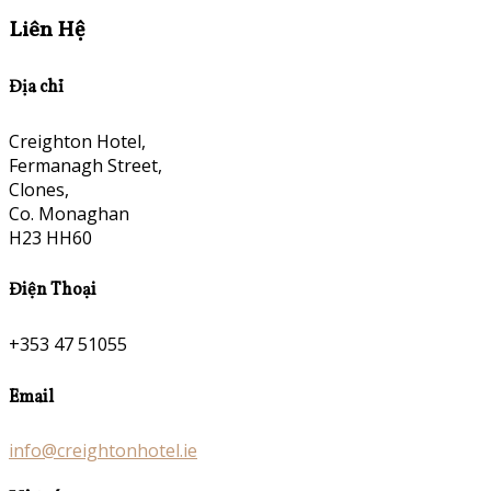
Liên Hệ
Địa chỉ
Creighton Hotel,
Fermanagh Street,
Clones,
Co. Monaghan
H23 HH60
Điện Thoại
+353 47 51055
Email
info@creightonhotel.ie